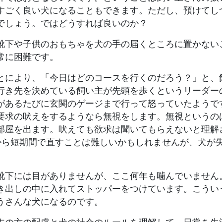
すごく良い犬になることもできます。ただし、預けてし
でしょう。ではどうすれば良いのか？
靴下や子供のおもちゃを犬の手の届くところに置かない
常に困難です。
とにより、「今日はどのコースを行くのだろう？」と、
行き先を決めている飼い主が先頭を歩くというリーダー
があるたびに玄関のゲージまで行って怒っていたようで
要求の吠えをするようなら無視をします。無視というの
部屋を出ます。吠えても欲求は聞いてもらえないと理解
から短期間で直すことは難しいかもしれませんが、犬が
靴下には目がありませんが、ここ何年も噛んでいません
き出しの中に入れてストッパーをつけています。こうい
うさんな犬になるのです。